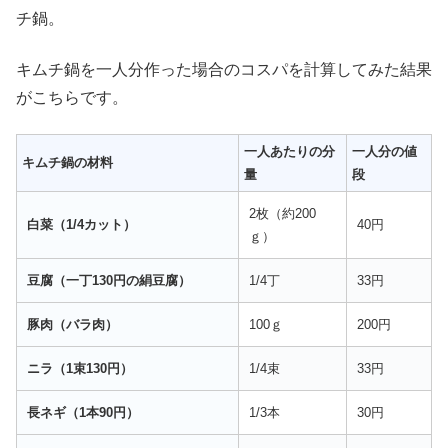
チ鍋。
キムチ鍋を一人分作った場合のコスパを計算してみた結果
がこちらです。
一人あたりの分
一人分の値
キムチ鍋の材料
量
段
2枚（約200
白菜（1/4カット）
40円
ｇ）
豆腐（一丁130円の絹豆腐）
1/4丁
33円
豚肉（バラ肉）
100ｇ
200円
ニラ（1束130円）
1/4束
33円
長ネギ（1本90円）
1/3本
30円