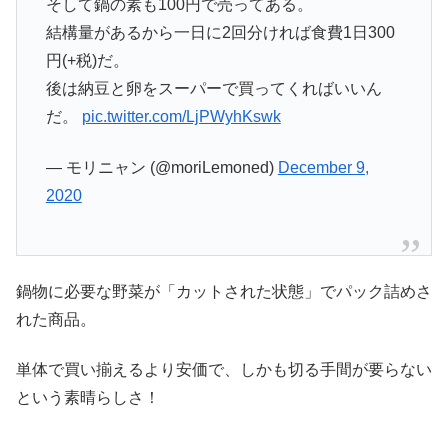
そして鍋の素も100円で売ってある。
結構量があるから一日に2回分ければ食費1日300
円(+税)だ。
後は納豆と卵をスーパーで買ってくればいいん
だ。
pic.twitter.com/LjPWyhKswk
— モリニャン (@moriLemoned)
December 9,
2020
鍋物に必要な野菜が「カットされた状態」でパック詰めさ
れた商品。
単体で買い揃えるより安価で、しかも切る手間が要らない
という素晴らしさ！