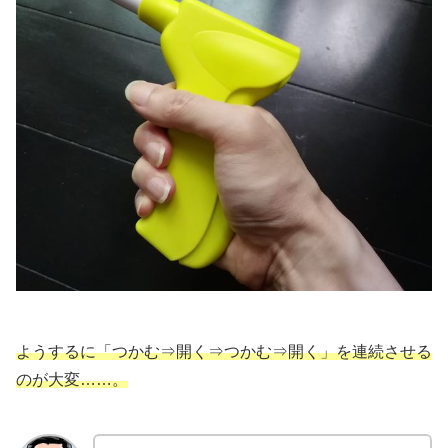
ようするに「つかむ⇒開く⇒つかむ⇒開く」を連続させる
のが大変……。