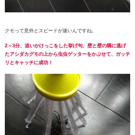
クモって意外とスピードが速いんですね。
2～3分、追いかけっこをした挙げ句、壁と壁の隅に逃げ
たアシダカグモの上から虫虫ゲッターをかぶせて、ガッチ
リとキャッチに成功！